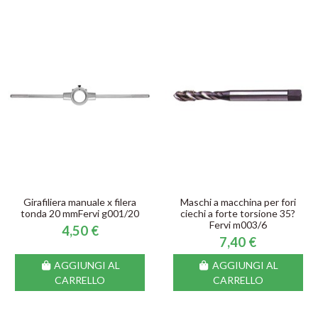
Girafiliera manuale x filera
Maschi a macchina per fori
tonda 20 mmFervi g001/20
ciechi a forte torsione 35?
Fervi m003/6
4,50 €
7,40 €
AGGIUNGI AL
AGGIUNGI AL
CARRELLO
CARRELLO