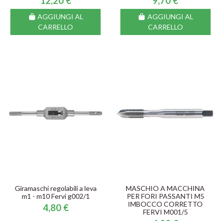
12,20 €
9,70 €
AGGIUNGI AL
AGGIUNGI AL
CARRELLO
CARRELLO
Giramaschi regolabili a leva
MASCHIO A MACCHINA
m1 - m10 Fervi g002/1
PER FORI PASSANTI M5
IMBOCCO CORRETTO
4,80 €
FERVI M001/5