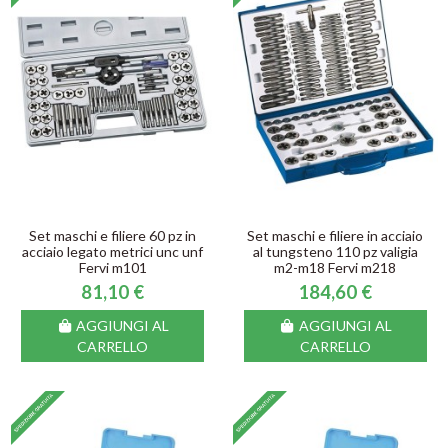
Set maschi e filiere 60 pz in
Set maschi e filiere in acciaio
acciaio legato metrici unc unf
al tungsteno 110 pz valigia
Fervi m101
m2-m18 Fervi m218
81,10 €
184,60 €
AGGIUNGI AL
AGGIUNGI AL
CARRELLO
CARRELLO