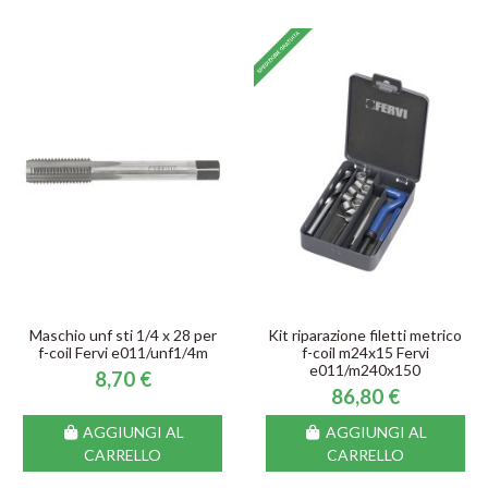
Maschio unf sti 1/4 x 28 per
Kit riparazione filetti metrico
f-coil Fervi e011/unf1/4m
f-coil m24x15 Fervi
e011/m240x150
8,70 €
86,80 €
AGGIUNGI AL
AGGIUNGI AL
CARRELLO
CARRELLO