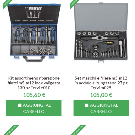
Kit assortimeno riparazione
Set maschii e filiere m3-m12
filetti m5-m12 inox valigetta
in acciaio al tungsteno 27 pz
130 pz Fervi e010
Fervi m029
105,60 €
105,00 €
AGGIUNGI AL
AGGIUNGI AL
CARRELLO
CARRELLO