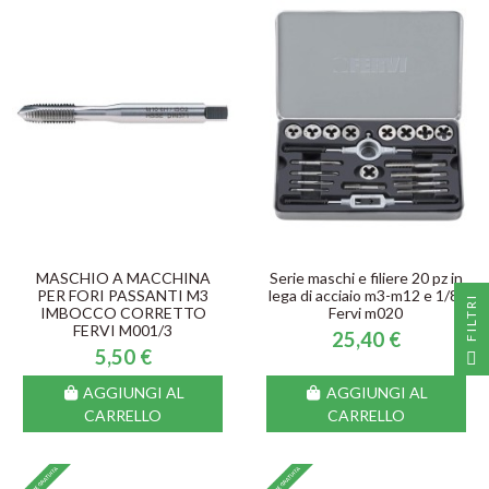
MASCHIO A MACCHINA
Serie maschi e filiere 20 pz in
PER FORI PASSANTI M3
lega di acciaio m3-m12 e 1/8"
I
IMBOCCO CORRETTO
Fervi m020
FERVI M001/3
25,40 €
F
I
L
T
R
5,50 €
AGGIUNGI AL
AGGIUNGI AL
CARRELLO
CARRELLO