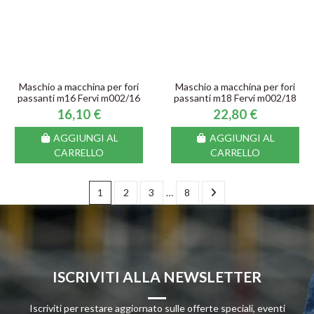
Maschio a macchina per fori
Maschio a macchina per fori
passanti m16 Fervi m002/16
passanti m18 Fervi m002/18
16,10 €
22,80 €
AGGIUNGI AL
AGGIUNGI AL
CARRELLO
CARRELLO
1
2
3
…
8
ISCRIVITI ALLA NEWSLETTER
Iscriviti per restare aggiornato sulle offerte speciali, eventi