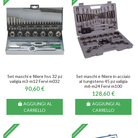
Set maschi e filiere hss 32 pz
Set maschi e filiere in acciaio
valigia m3-m12 Fervi m032
al tungsteno 45 pz valigia
m6-m24 Fervi m100
90,60 €
128,60 €
AGGIUNGI AL
AGGIUNGI AL
CARRELLO
CARRELLO