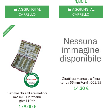
4,80 €
AGGIUNGI AL
AGGIUNGI AL
CARRELLO
CARRELLO
Girafiliera manuale x filera
tonda 55 mm Fervi g001/55
14,30 €
Set maschi e filiere metrici
m2-m18 Holzmann
gbm110tin
179,00 €