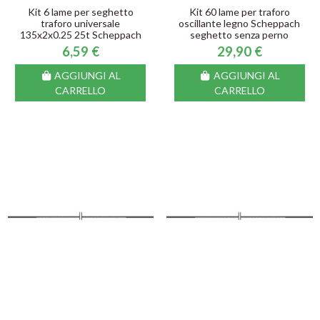
Kit 6 lame per seghetto
Kit 60 lame per traforo
traforo universale
oscillante legno Scheppach
135x2x0.25 25t Scheppach
seghetto senza perno
6,59 €
29,90 €
AGGIUNGI AL
AGGIUNGI AL
CARRELLO
CARRELLO