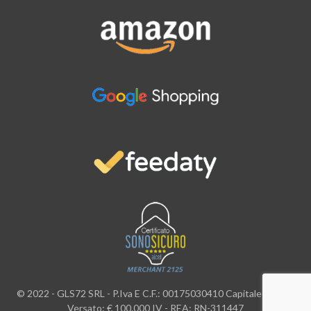
© 2022 - GLS72 SRL - P.Iva E C.F.: 00175030410 Capitale Sociale
Versato: € 100.000 IV - REA: RN-311447