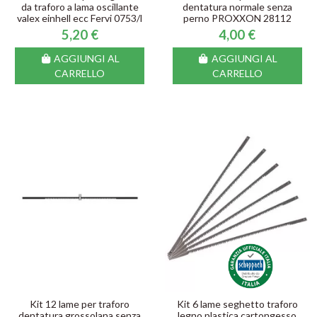
da traforo a lama oscillante
dentatura normale senza
valex einhell ecc Fervi 0753/l
perno PROXXON 28112
5,20 €
4,00 €
AGGIUNGI AL
AGGIUNGI AL
CARRELLO
CARRELLO
Kit 12 lame per traforo
Kit 6 lame seghetto traforo
dentatura grossolana senza
legno plastica cartongesso