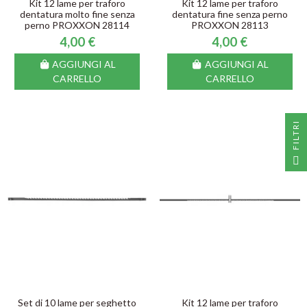
Kit 12 lame per traforo
Kit 12 lame per traforo
dentatura molto fine senza
dentatura fine senza perno
perno PROXXON 28114
PROXXON 28113
4,00 €
4,00 €
AGGIUNGI AL
AGGIUNGI AL
CARRELLO
CARRELLO
I
F
I
L
T
R
Set di 10 lame per seghetto
Kit 12 lame per traforo